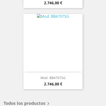
Precio
2.746,00 €
Mod. BB4707SG
Precio
2.746,00 €
Todos los productos
